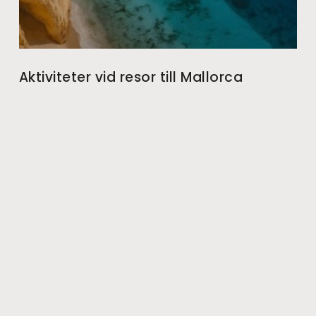
Aktiviteter vid resor till Mallorca
La Seu – Palmas katedral Ett av Palmas mest ikoniska
landmärken är den storslagna katedralen La Seu, som
började byggas på 1300-talet. Den imponerande gotiska
14 maj, 2019
HÄLSA