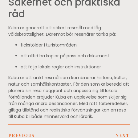
Säkerhet och praktiska
råd
Kuba är generellt ett säkert resmål med låg
våldsbrottslighet. Däremot bör resenärer tänka på:
fickstölder i turistområden
att alltid ha kopior på pass och dokument
att följa lokala regler och instruktioner
Kuba är ett unikt resmål som kombinerar historia, kultur,
natur och samhällskontraster. För den som är beredd att
planera sin resa noggrant och anpassa sig till lokala
förhållanden erbjuder Kuba en upplevelse som skiljer sig
från många andra destinationer. Med rätt förberedelser,
giltiga tillstånd och realistiska förväntningar kan en resa
till Kuba bli både minnesvärd och lärorik.
PREVIOUS
NEXT