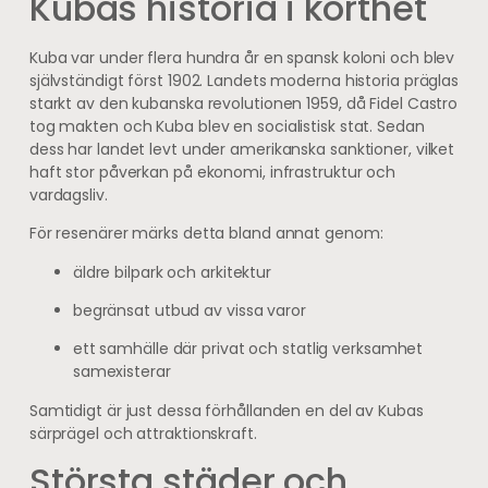
Kubas historia i korthet
Kuba var under flera hundra år en spansk koloni och blev
självständigt först 1902. Landets moderna historia präglas
starkt av den kubanska revolutionen 1959, då Fidel Castro
tog makten och Kuba blev en socialistisk stat. Sedan
dess har landet levt under amerikanska sanktioner, vilket
haft stor påverkan på ekonomi, infrastruktur och
vardagsliv.
För resenärer märks detta bland annat genom:
äldre bilpark och arkitektur
begränsat utbud av vissa varor
ett samhälle där privat och statlig verksamhet
samexisterar
Samtidigt är just dessa förhållanden en del av Kubas
särprägel och attraktionskraft.
Största städer och