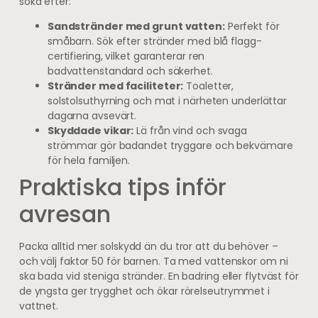
söka efter:
Sandstränder med grunt vatten:
Perfekt för
småbarn. Sök efter stränder med blå flagg-
certifiering, vilket garanterar ren
badvattenstandard och säkerhet.
Stränder med faciliteter:
Toaletter,
solstolsuthyrning och mat i närheten underlättar
dagarna avsevärt.
Skyddade vikar:
Lä från vind och svaga
strömmar gör badandet tryggare och bekvämare
för hela familjen.
Praktiska tips inför
avresan
Packa alltid mer solskydd än du tror att du behöver –
och välj faktor 50 för barnen. Ta med vattenskor om ni
ska bada vid steniga stränder. En badring eller flytväst för
de yngsta ger trygghet och ökar rörelseutrymmet i
vattnet.