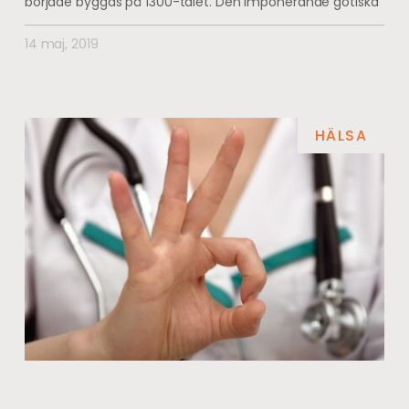
började byggas på 1300-talet. Den imponerande gotiska
14 maj, 2019
HÄLSA