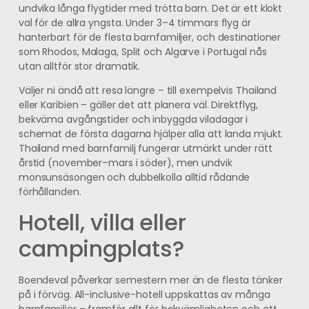
undvika långa flygtider med trötta barn. Det är ett klokt
val för de allra yngsta. Under 3–4 timmars flyg är
hanterbart för de flesta barnfamiljer, och destinationer
som Rhodos, Malaga, Split och Algarve i Portugal nås
utan alltför stor dramatik.
Väljer ni ändå att resa längre – till exempelvis Thailand
eller Karibien – gäller det att planera väl. Direktflyg,
bekväma avgångstider och inbyggda viladagar i
schemat de första dagarna hjälper alla att landa mjukt.
Thailand med barnfamilj fungerar utmärkt under rätt
årstid (november–mars i söder), men undvik
monsunsäsongen och dubbelkolla alltid rådande
förhållanden.
Hotell, villa eller
campingplats?
Boendeval påverkar semestern mer än de flesta tänker
på i förväg. All-inclusive-hotell uppskattas av många
barnfamiljer – framför allt för bekvämligheten och att