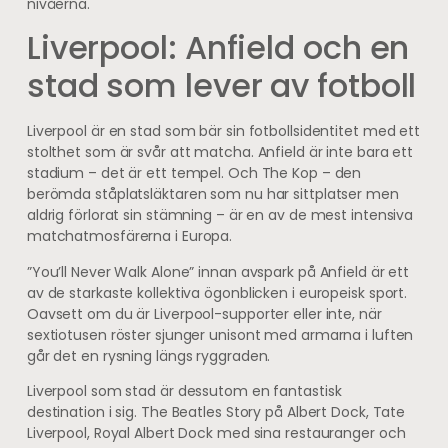
nivåerna.
Liverpool: Anfield och en
stad som lever av fotboll
Liverpool är en stad som bär sin fotbollsidentitet med ett
stolthet som är svår att matcha. Anfield är inte bara ett
stadium – det är ett tempel. Och The Kop – den
berömda ståplatsläktaren som nu har sittplatser men
aldrig förlorat sin stämning – är en av de mest intensiva
matchatmosfärerna i Europa.
”You’ll Never Walk Alone” innan avspark på Anfield är ett
av de starkaste kollektiva ögonblicken i europeisk sport.
Oavsett om du är Liverpool-supporter eller inte, när
sextiotusen röster sjunger unisont med armarna i luften
går det en rysning längs ryggraden.
Liverpool som stad är dessutom en fantastisk
destination i sig. The Beatles Story på Albert Dock, Tate
Liverpool, Royal Albert Dock med sina restauranger och