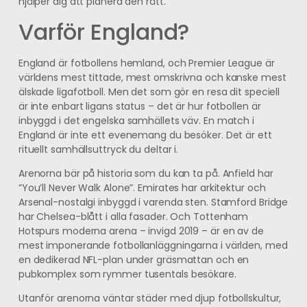
hjälper dig att planera den rätt.
Varför England?
England är fotbollens hemland, och Premier League är
världens mest tittade, mest omskrivna och kanske mest
älskade ligafotboll. Men det som gör en resa dit speciell
är inte enbart ligans status – det är hur fotbollen är
inbyggd i det engelska samhällets väv. En match i
England är inte ett evenemang du besöker. Det är ett
rituellt samhällsuttryck du deltar i.
Arenorna bär på historia som du kan ta på. Anfield har
”You’ll Never Walk Alone”. Emirates har arkitektur och
Arsenal-nostalgi inbyggd i varenda sten. Stamford Bridge
har Chelsea-blått i alla fasader. Och Tottenham
Hotspurs moderna arena – invigd 2019 – är en av de
mest imponerande fotbollanläggningarna i världen, med
en dedikerad NFL-plan under gräsmattan och en
pubkomplex som rymmer tusentals besökare.
Utanför arenorna väntar städer med djup fotbollskultur,