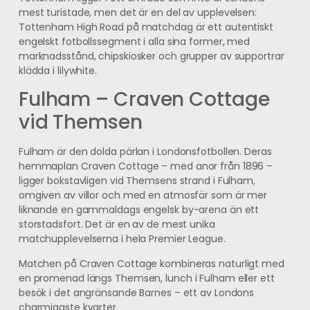
mest turistade, men det är en del av upplevelsen:
Tottenham High Road på matchdag är ett autentiskt
engelskt fotbollssegment i alla sina former, med
marknadsstånd, chipskiosker och grupper av supportrar
klädda i lilywhite.
Fulham – Craven Cottage
vid Themsen
Fulham är den dolda pärlan i Londonsfotbollen. Deras
hemmaplan Craven Cottage – med anor från 1896 –
ligger bokstavligen vid Themsens strand i Fulham,
omgiven av villor och med en atmosfär som är mer
liknande en gammaldags engelsk by-arena än ett
storstadsfort. Det är en av de mest unika
matchupplevelserna i hela Premier League.
Matchen på Craven Cottage kombineras naturligt med
en promenad längs Themsen, lunch i Fulham eller ett
besök i det angränsande Barnes – ett av Londons
charmigaste kvarter.