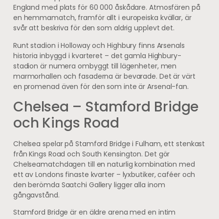
England med plats för 60 000 åskådare. Atmosfären på
en hemmamatch, framför allt i europeiska kvällar, är
svår att beskriva för den som aldrig upplevt det.
Runt stadion i Holloway och Highbury finns Arsenals
historia inbyggd i kvarteret – det gamla Highbury-
stadion är numera ombyggt till lägenheter, men
marmorhallen och fasaderna är bevarade. Det är värt
en promenad även för den som inte är Arsenal-fan.
Chelsea – Stamford Bridge
och Kings Road
Chelsea spelar på Stamford Bridge i Fulham, ett stenkast
från Kings Road och South Kensington. Det gör
Chelseamatchdagen till en naturlig kombination med
ett av Londons finaste kvarter – lyxbutiker, caféer och
den berömda Saatchi Gallery ligger alla inom
gångavstånd.
Stamford Bridge är en äldre arena med en intim