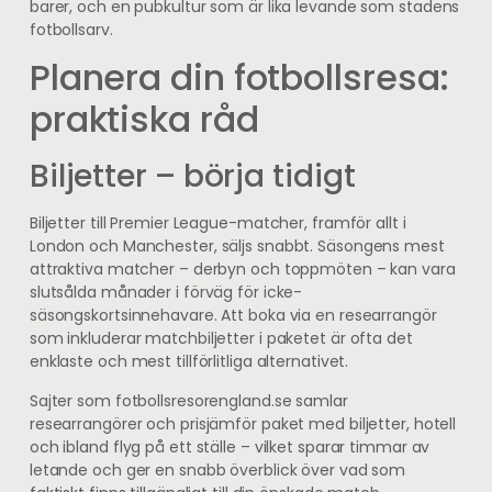
barer, och en pubkultur som är lika levande som stadens
fotbollsarv.
Planera din fotbollsresa:
praktiska råd
Biljetter – börja tidigt
Biljetter till Premier League-matcher, framför allt i
London och Manchester, säljs snabbt. Säsongens mest
attraktiva matcher – derbyn och toppmöten – kan vara
slutsålda månader i förväg för icke-
säsongskortsinnehavare. Att boka via en researrangör
som inkluderar matchbiljetter i paketet är ofta det
enklaste och mest tillförlitliga alternativet.
Sajter som fotbollsresorengland.se samlar
researrangörer och prisjämför paket med biljetter, hotell
och ibland flyg på ett ställe – vilket sparar timmar av
letande och ger en snabb överblick över vad som