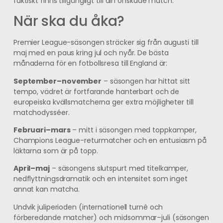
faktiskt finns tillgängligt till din önskade match.
När ska du åka?
Premier League-säsongen sträcker sig från augusti till
maj med en paus kring jul och nyår. De bästa
månaderna för en fotbollsresa till England är:
September–november
– säsongen har hittat sitt
tempo, vädret är fortfarande hanterbart och de
europeiska kvällsmatcherna ger extra möjligheter till
matchodysséer.
Februari–mars
– mitt i säsongen med toppkamper,
Champions League-returmatcher och en entusiasm på
läktarna som är på topp.
April–maj
– säsongens slutspurt med titelkamper,
nedflyttningsdramatik och en intensitet som inget
annat kan matcha.
Undvik juliperioden (internationell turné och
förberedande matcher) och midsommar–juli (säsongen