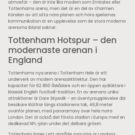
atmosfär – den är inte lika modern som Emirates eller
Tottenhams arena, men det är en del av charmen.
Känslan av att sitta nära planen och höra spelarnas
kommunikation är en upplevelse som de stora moderna
arenorna ibland saknar.
Tottenham Hotspur – den
modernaste arenan i
England
Tottenhams nya arena i Tottenham Hale är ett
underverk av modern arenaarktitektur. Den har
kapacitet för 62 850 åskådare och en öppen sydläktare i
klassisk English football-tradition. En av arenans unika
attraktioner är Dare Skywalk – en äventyrsupplevelse där
besökare klättrar längs stadionens tak, 46,8 meter
ovanför planen, med panoramavy över hela norra
London. Det är också det första stadion i Europa med en
dedikerad NFL-plan under det delbara gräset.
Tottenham ligger i ett område som inte är Londons