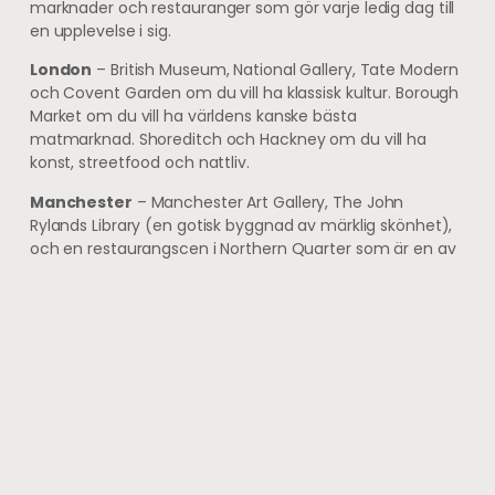
marknader och restauranger som gör varje ledig dag till
en upplevelse i sig.
London
– British Museum, National Gallery, Tate Modern
och Covent Garden om du vill ha klassisk kultur. Borough
Market om du vill ha världens kanske bästa
matmarknad. Shoreditch och Hackney om du vill ha
konst, streetfood och nattliv.
Manchester
– Manchester Art Gallery, The John
Rylands Library (en gotisk byggnad av märklig skönhet),
och en restaurangscen i Northern Quarter som är en av
Englands bästa.
Liverpool
– The Beatles Story är obligatorisk, men Tate
Liverpool, Walker Art Gallery och de restaurerade
dockarnas matscen gör Liverpool till en av Nordenglands
mest intressanta städer.
En väl planerad fotbollsresa till England kombinerar
matchdagen med en till två dagar av stadsutforskning –
och det är i den kombinationen upplevelsen verkligen tar
sin fulla form.