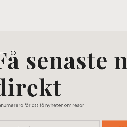
Få senaste 
direkt
enumerera för att få nyheter om resor