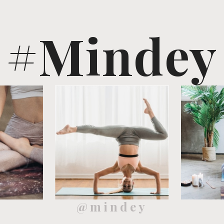
#Mindey
@mindey